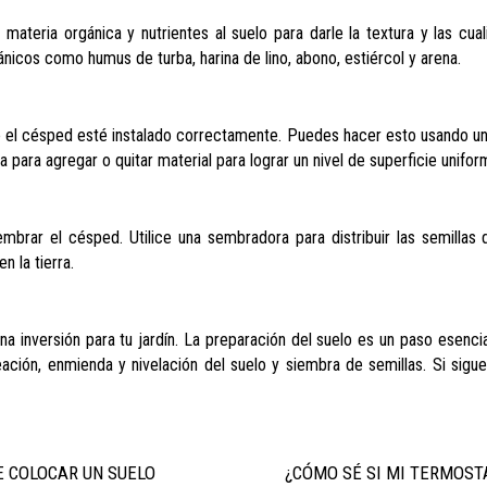
ateria orgánica y nutrientes al suelo para darle la textura y las cua
nicos como humus de turba, harina de lino, abono, estiércol y arena.
e el césped esté instalado correctamente. Puedes hacer esto usando un r
 para agregar o quitar material para lograr un nivel de superficie unifor
embrar el césped. Utilice una sembradora para distribuir las semillas 
n la tierra.
inversión para tu jardín. La preparación del suelo es un paso esencial
eación, enmienda y nivelación del suelo y siembra de semillas. Si sig
E COLOCAR UN SUELO
¿CÓMO SÉ SI MI TERMOST