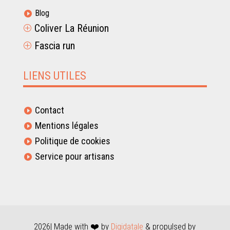
Blog

Coliver La Réunion
P
Fascia run
P
LIENS UTILES
Contact

Mentions légales

Politique de cookies

Service pour artisans

2026| Made with ❤️ by
Digidatale
& propulsed by