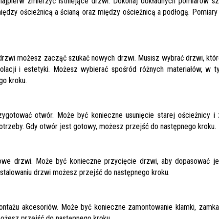
ajpierw zmierzyć istniejące drzwi. Dokonaj dokładnych pomiarów sze
iędzy ościeżnicą a ścianą oraz między ościeżnicą a podłogą. Pomiary
rzwi możesz zacząć szukać nowych drzwi. Musisz wybrać drzwi, które 
lacji i estetyki. Możesz wybierać spośród różnych materiałów, w ty
go kroku.
ygotować otwór. Może być konieczne usunięcie starej ościeżnicy i 
 potrzeby. Gdy otwór jest gotowy, możesz przejść do następnego kroku.
owe drzwi. Może być konieczne przycięcie drzwi, aby dopasować je 
nstalowaniu drzwi możesz przejść do następnego kroku.
ntażu akcesoriów. Może być konieczne zamontowanie klamki, zamka i
możesz przejść do następnego kroku.