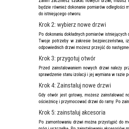
Zanim zaczniesz szukać nowych drzwi, musisz n
będzie również dokonanie pomiarów odległości m
do istniejącego otworu.
Krok 2: wybierz nowe drzwi
Po dokonaniu dokładnych pomiarów istniejących d
Twoje potrzeby w zakresie bezpieczeństwa, izo
odpowiednich drzwi możesz przejść do następne
Krok 3: przygotuj otwór
Przed zainstalowaniem nowych drzwi należy prz
sprawdzenie stanu izolacji i jej wymiana w razie
Krok 4: Zainstaluj nowe drzwi
Gdy otwór jest gotowy, możesz zainstalować n
ościeżnicę i przymocować drzwi do ramy. Po zai
Krok 5: zainstaluj akcesoria
Po zamontowaniu drzwi można przystąpić do mo
próg i uszczelkę. Po zainstalowaniu akcesoriów 