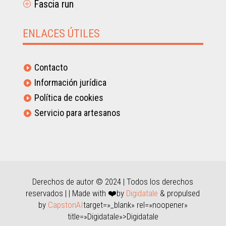
Fascia run
P
ENLACES ÚTILES
Contacto

Información jurídica

Política de cookies

Servicio para artesanos

Derechos de autor © 2024 | Todos los derechos
reservados | | Made with ❤️by
Digidatale
& propulsed
by
CapstonAI
target=»_blank» rel=»noopener»
title=»Digidatale»>Digidatale