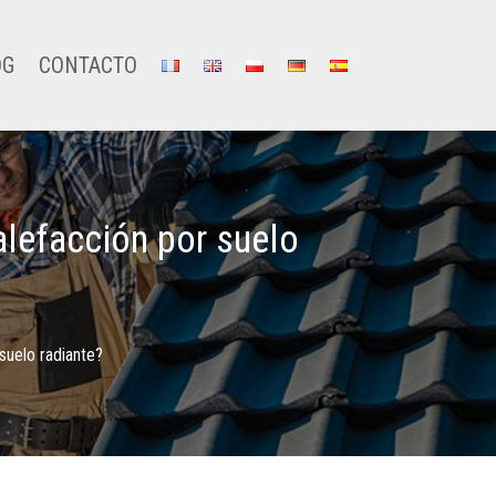
OG
CONTACTO
alefacción por suelo
suelo radiante?