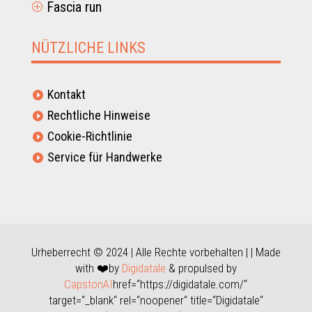
Fascia run
P
NÜTZLICHE LINKS
Kontakt

Rechtliche Hinweise

Cookie-Richtlinie

Service für Handwerke

Urheberrecht © 2024 | Alle Rechte vorbehalten | | Made
with ❤️by
Digidatale
& propulsed by
CapstonAI
href=“https://digidatale.com/“
target=“_blank“ rel=“noopener“ title=“Digidatale“