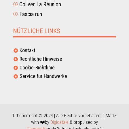
Coliver La Réunion
P
Fascia run
P
NÜTZLICHE LINKS
Kontakt

Rechtliche Hinweise

Cookie-Richtlinie

Service für Handwerke

Urheberrecht © 2024 | Alle Rechte vorbehalten | | Made
with ❤️by
Digidatale
& propulsed by
CapstonAI
href=“https://digidatale.com/“